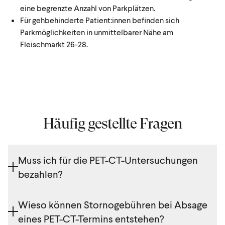
eine begrenzte Anzahl von Parkplätzen.
Für gehbehinderte Patient:innen befinden sich
Parkmöglichkeiten in unmittelbarer Nähe am
Fleischmarkt 26-28.
Häufig gestellte Fragen
Muss ich für die PET-CT-Untersuchungen
bezahlen?
PET-CT-Untersuchungen sind aktuell im
Wieso können Stornogebühren bei Absage
Leistungskatalog der gesetzlichen Krankenkassen
eines PET-CT-Termins entstehen?
nicht abgebildet und werden daher nur privat