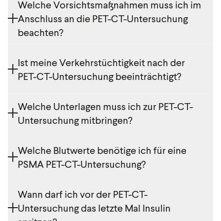
Welche Vorsichtsmaßnahmen muss ich im
Minuten. Bitte rechnen Sie aber mit einer
Anschluss an die PET-CT-Untersuchung
Gesamtaufenthaltsdauer von ca. 2–3 Stunden. Das
beachten?
Ärzt:innengespräch und die Tracer-Gabe benötigen
etwas Zeit.
Bitte vermeiden Sie den Kontakt mit kleinen Kindern
Ist meine Verkehrstüchtigkeit nach der
und Schwangeren 24 Stunden nach der
PET-CT-Untersuchung beeinträchtigt?
Untersuchung.
Nein, es kommt durch die Untersuchung zu keiner
Welche Unterlagen muss ich zur PET-CT-
Beeinträchtigung der Verkehrstüchtigkeit.
Untersuchung mitbringen?
Bitte bringen Sie alle externen Bilddaten und
Welche Blutwerte benötige ich für eine
Befunde mit, die nicht im imagingverbund gemacht
PSMA PET-CT-Untersuchung?
wurden.
Nehmen Sie bitte zu einer PSMA PET-CT-
Wann darf ich vor der PET-CT-
Untersuchung die aktuellen Werte von PSA-, TSH-
Untersuchung das letzte Mal Insulin
und Kreatinin mit.