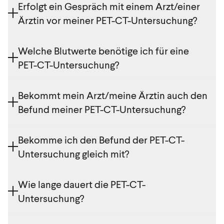
Die Untersuchung kann trotz vorheriger Bewilligung
Erfolgt ein Gespräch mit einem Arzt/einer
durch den Chefarzt/die Chefärztin nicht über die
Ärztin vor meiner PET-CT-Untersuchung?
Sozialversicherung abgerechnet werden.
Vor der Untersuchung führt ein Arzt/eine Ärztin ein
Welche Blutwerte benötige ich für eine
Anamnesegespräch mit Ihnen. Auf Wunsch gibt es
PET-CT-Untersuchung?
auch eine persönliche Befundbesprechung nach
Fertigstellung des Befundes.
Sie benötigen einen aktuellen Blutbefund mit TSH
Bekommt mein Arzt/meine Ärztin auch den
(Schilddrüsenfunktion) und Kreatinin
Befund meiner PET-CT-Untersuchung?
(Nierenfunktion).
Sofern Sie Ihr Einverständnis zum Befundversand
Bekomme ich den Befund der PET-CT-
erteilt haben, erhält Ihr Arzt/Ihre Ärztin den Befund
Untersuchung gleich mit?
per Medicalnet bzw. per Fax.
Unmittelbar nach der Untersuchung erhalten Sie eine
Wie lange dauert die PET-CT-
CD-ROM mit den Bilddaten. Der Befund ist in der
Untersuchung?
Regel am nächsten Werktag fertig.
Die PET-CT-Untersuchung selbst dauert in etwa 20