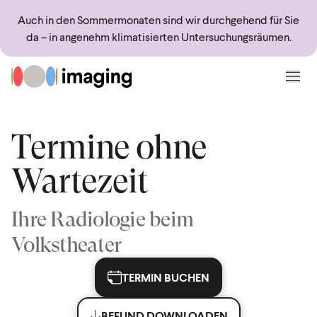
Sprungmarken
Springe direkt zu:
Auch in den Sommermonaten sind wir durchgehend für Sie
da – in angenehm klimatisierten Untersuchungsräumen.
Zur Startseite
Menü
Termine ohne
Wartezeit
Ihre Radiologie beim
Volkstheater
TERMIN BUCHEN
BEFUND DOWNLOADEN