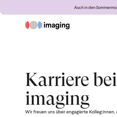
Springe direkt zu:
Sprungmarken
Auch in den Sommermona
Zur Startseite
Karriere bei
imaging
Wir freuen uns über engagierte Kolleg:innen, 