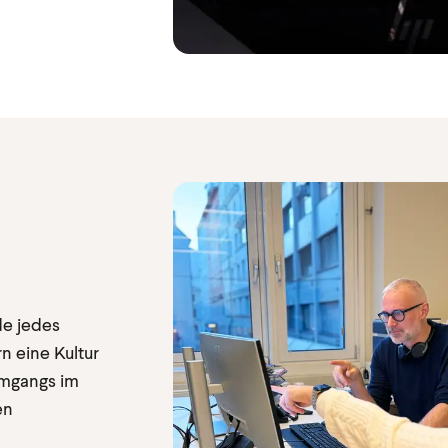
de jedes
n eine Kultur
Umgangs im
en