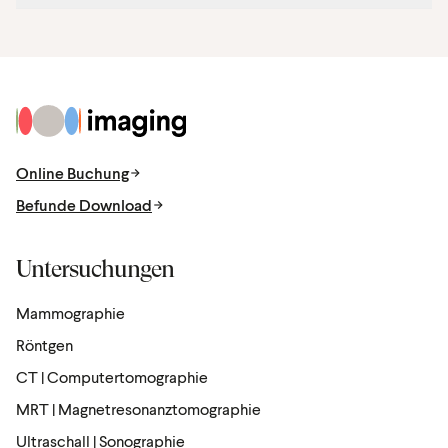
4. Sie können alle Bilder herunterladen und Ihrem
Sie können sich jederzeit selbst auf imaging.at eine
Arzt/Ihrer Ärztin auf sicherem Weg übermitteln.
neue TAN generieren.
Zur Startseite
Online Buchung
Befunde Download
Untersuchungen
Mammographie
Röntgen
CT | Computertomographie
MRT | Magnetresonanztomographie
Ultraschall | Sonographie