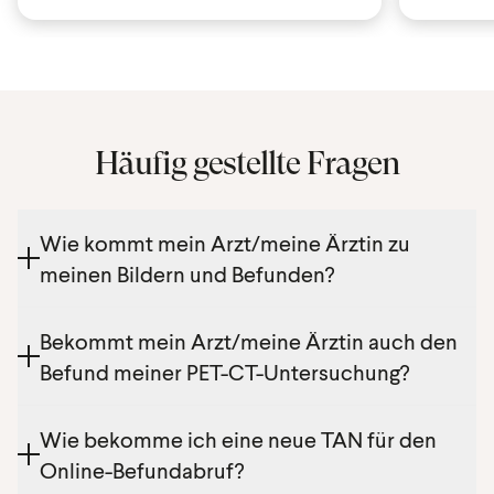
Häufig gestellte Fragen
Wie kommt mein Arzt/meine Ärztin zu
meinen Bildern und Befunden?
Es gibt folgende Varianten, wie Ihr Arzt/Ihre Ärztin zu
Bekommt mein Arzt/meine Ärztin auch den
Ihren Bildern und Befunden kommt:
Befund meiner PET-CT-Untersuchung?
1. Medicalnet/DaMe: Befund wird unmittelbar nach
Fertigstellung über DaMe- oder Medicalnet
Sofern Sie Ihr Einverständnis zum Befundversand
zugestellt
Wie bekomme ich eine neue TAN für den
erteilt haben, erhält Ihr Arzt/Ihre Ärztin den Befund
2. Ärzt:innen-Portal auf imaging.at
Online-Befundabruf?
per Medicalnet bzw. per Fax.
3. Patient:innen-Portal auf imaging.at