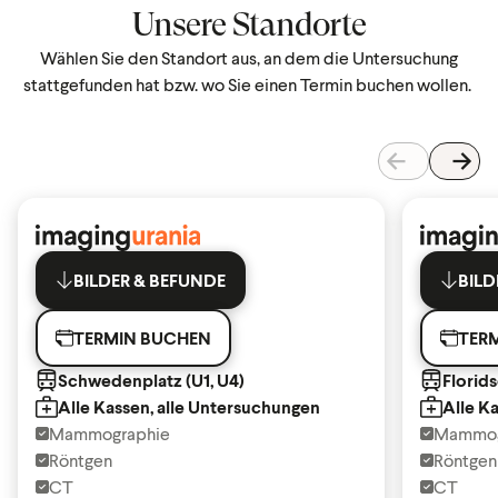
Unsere Standorte
Wählen Sie den Standort aus, an dem die Untersuchung
stattgefunden hat bzw. wo Sie einen Termin buchen wollen.
BILDER & BEFUNDE
BILD
TERMIN BUCHEN
TER
Schwedenplatz (U1, U4)
Florids
Alle Kassen, alle Untersuchungen
Alle K
Mammographie
Mammog
Röntgen
Röntgen
CT
CT