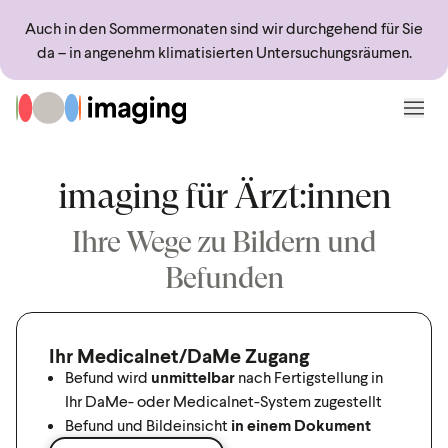
Sprungmarken
Springe direkt zu:
Auch in den Sommermonaten sind wir durchgehend für Sie
da – in angenehm klimatisierten Untersuchungsräumen.
Zur Startseite
Menü
imaging für Ärzt:innen
Ihre Wege zu Bildern und
Befunden
Ihr Medicalnet/DaMe Zugang
Befund wird
unmittelbar
nach Fertigstellung in
Ihr DaMe- oder Medicalnet-System zugestellt
Befund und Bildeinsicht
in einem Dokument