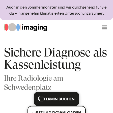
Sprungmarken
Springe direkt zu:
Auch in den Sommermonaten sind wir durchgehend für Sie
da – in angenehm klimatisierten Untersuchungsräumen.
Zur Startseite
Menü
Sichere Diagnose als
Kassenleistung
Ihre Radiologie am
Schwedenplatz
TERMIN BUCHEN
BEFUND DOWNLOADEN