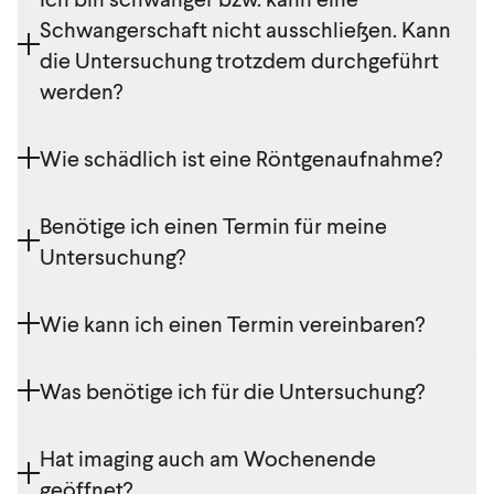
Schwangerschaft nicht ausschließen. Kann
die Untersuchung trotzdem durchgeführt
werden?
Wir führen, mit Ausnahme von Ultraschall, keine
Wie schädlich ist eine Röntgenaufnahme?
Untersuchungen an Schwangeren durch. Sollten Sie
eine MRT-Untersuchung benötigen, kontaktieren Sie
Alle diagnostischen Röntgenuntersuchungen liegen
Benötige ich einen Termin für meine
uns bitte. Unsere ärztliche Leitung wird sich vorab
in einem unbedenklichen Dosisbereich. Selbst
mit Ihnen in Verbindung setzen.
Untersuchung?
mehrfache Untersuchungen über das Jahr verteilt
gelten als unbedenklich.
Ja, bitte vereinbaren Sie für alle Untersuchungen
Wie kann ich einen Termin vereinbaren?
einen Termin.
Am einfachsten können Sie direkt
hier
online Termine
Was benötige ich für die Untersuchung?
für unsere Standorte buchen.
Bitte bringen Sie Ihre Zuweisung und Ihre e-card mit.
Hat imaging auch am Wochenende
geöffnet?