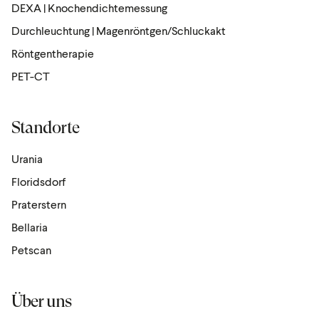
DEXA | Knochendichtemessung
Durchleuchtung | Magenröntgen/Schluckakt
Röntgen­the­rapie
PET-CT
Standorte
Urania
Floridsdorf
Praterstern
Bellaria
Petscan
Über uns