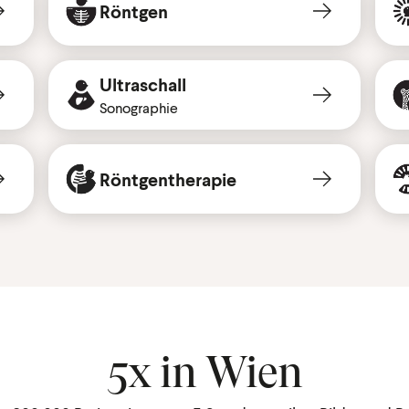
Röntgen
Ultraschall
Sonographie
Röntgen­the­rapie
5x in Wien