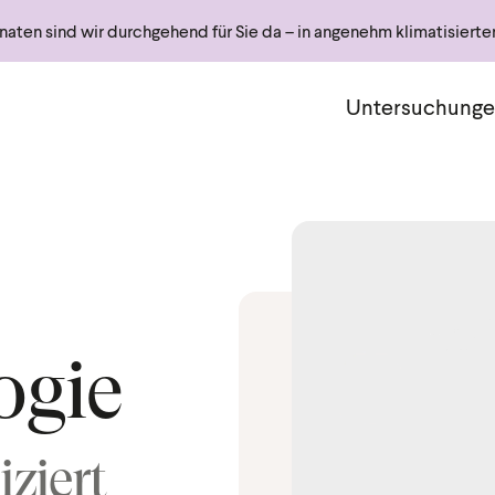
ten sind wir durchgehend für Sie da – in angenehm klimatisiert
Haupt
Untersuchung
ogie
ziert