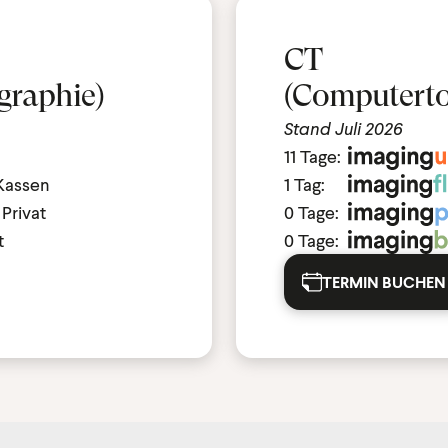
CT
raphie)
(Computert
Stand Juli 2026
11 Tage:
 Kassen
1 Tag:
Privat
0 Tage:
t
0 Tage:
TERMIN BUCHEN