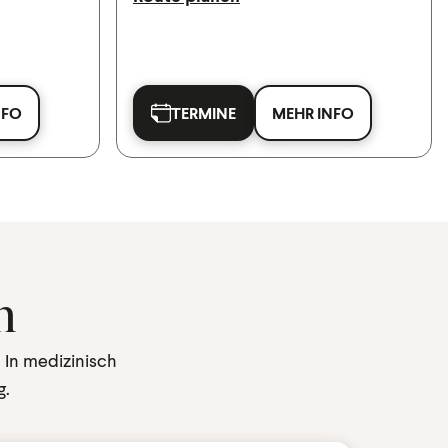
NFO
TERMINE
MEHR INFO
n
 In medizinisch
g.