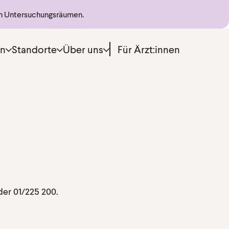
en Untersuchungsräumen.
menü
en
Standorte
Über uns
Für Ärzt:innen
er 01/225 200.