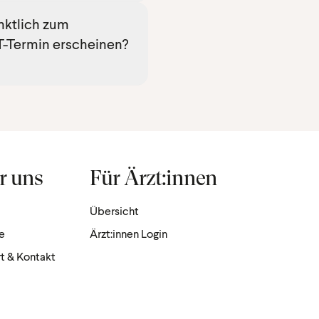
ner PSMA PET-CT-
ktlich zum
llen Werte von PSA-, TSH-
T-Termin erscheinen?
llte Tracer unterliegt einem
 kurzer Halbwertszeit. Bei
ieren, dass nicht mehr
orliegt, und dadurch eine
ualität nicht mehr möglich
 die Untersuchung
r uns
Für Ärzt:innen
er Termin vereinbart
Übersicht
re
Ärzt:innen Login
t & Kontakt