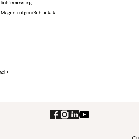
dichtemessung
| Magenröntgen/Schluckakt
ad
Facebook
Instagram
LinkedIn
Youtube
Qua