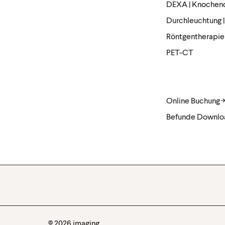
DEXA | Knochen
Durchleuchtung 
Röntgen­the­rapie
PET-CT
Online Buchung
Befunde Downlo
© 2026 imaging