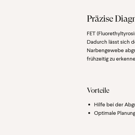
Präzise Diag
FET (Fluorethyltyros
Dadurch lässt sich
Narbengewebe abgre
frühzeitig zu erkenn
Vorteile
Hilfe bei der Ab
Optimale Planung