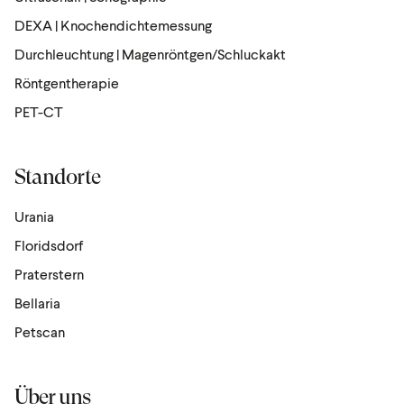
DEXA | Knochendichtemessung
Durchleuchtung | Magenröntgen/Schluckakt
Röntgen­the­rapie
PET-CT
Standorte
Urania
Floridsdorf
Praterstern
Bellaria
Petscan
Über uns