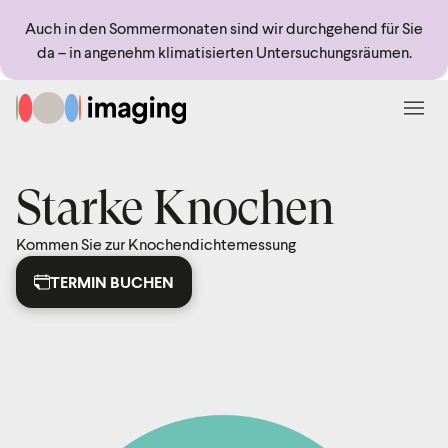
Sprungmarken
Springe direkt zu:
Auch in den Sommermonaten sind wir durchgehend für Sie
da – in angenehm klimatisierten Untersuchungsräumen.
Zur Startseite
Menü
Starke Knochen
Kommen Sie zur Knochendichtemessung
TERMIN BUCHEN