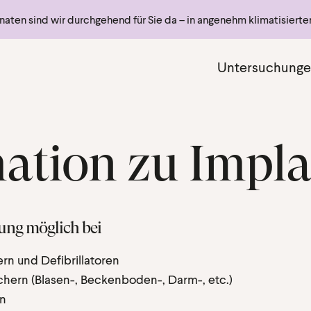
ten sind wir durchgehend für Sie da – in angenehm klimatisiert
Haupt
Untersuchung
ation zu Impl
ung möglich bei
rn und Defibrillatoren
hern (Blasen-, Beckenboden-, Darm-, etc.)
en