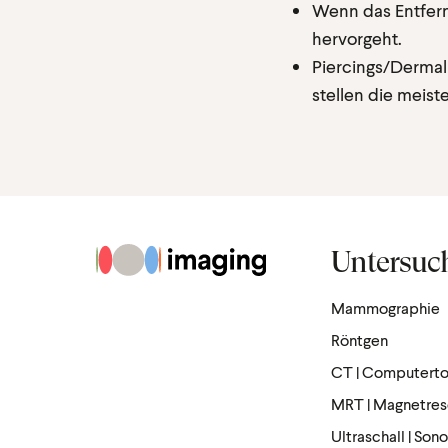
Wenn das Entferne
hervorgeht.
Piercings/Dermal
stellen die meist
Untersuc
Zur Startseite
Mammographie
Röntgen
CT | Computert
MRT | Magnetre
Ultraschall | Son