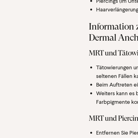
Piercings (im Un
Haarverlängerung
Information 
Dermal Anc
MRT und Tätowi
Tätowierungen un
seltenen Fällen 
Beim Auftreten e
Weiters kann es 
Farbpigmente k
MRT und Pierci
Entfernen Sie Pi