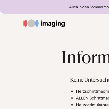
Springe direkt zu:
Sprungmarken
Auch in den Sommermona
Zur Startseite
Inform
Keine Untersuch
Herzschrittmache
ALLEN Schrittmac
Neurostimulator