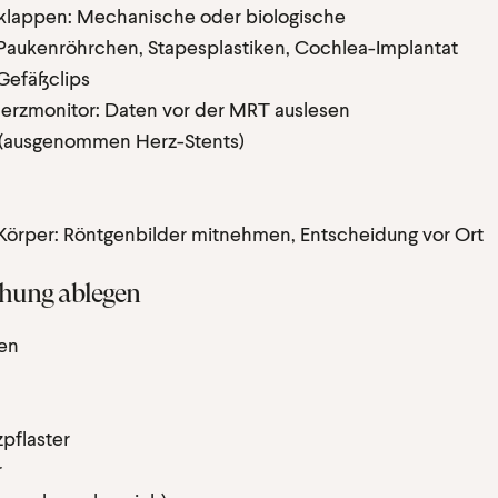
klappen: Mechanische oder biologische
Paukenröhrchen, Stapesplastiken, Cochlea-Implantat
Gefäßclips
erzmonitor: Daten vor der MRT auslesen
 (ausgenommen Herz-Stents)
m Körper: Röntgenbilder mitnehmen, Entscheidung vor Ort
chung ablegen
en
flaster
r