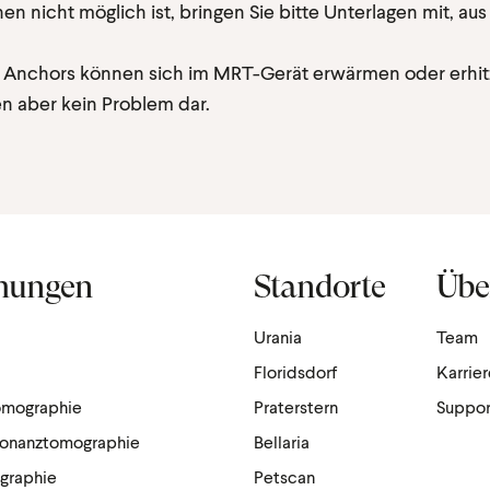
n nicht möglich ist, bringen Sie bitte Unterlagen mit, au
 Anchors können sich im MRT-Gerät erwärmen oder erhitz
en aber kein Problem dar.
hungen
Standorte
Übe
Urania
Team
Floridsdorf
Karrie
omographie
Praterstern
Suppor
sonanztomographie
Bellaria
ographie
Petscan