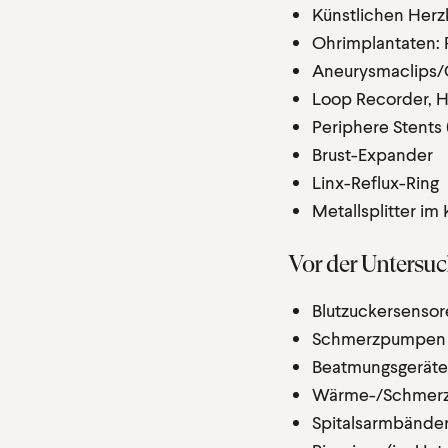
Künstlichen Herz
Ohrimplantaten: 
Aneurysmaclips/
Loop Recorder, H
Periphere Stents
Brust-Expander
Linx-Reflux-Ring
Metallsplitter i
Vor der Untersu
Blutzuckersensor
Schmerzpumpen
Beatmungsgeräte
Wärme-/Schmerzp
Spitalsarmbände