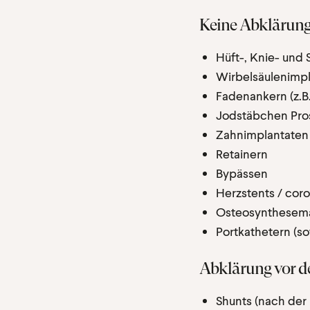
Keine Abklärung
Hüft-, Knie- und
Wirbelsäulenimpl
Fadenankern (z.B.
Jodstäbchen Pros
Zahnimplantaten
Retainern
Bypässen
Herzstents / coro
Osteosynthesemat
Portkathetern (s
Abklärung vor d
Shunts (nach der