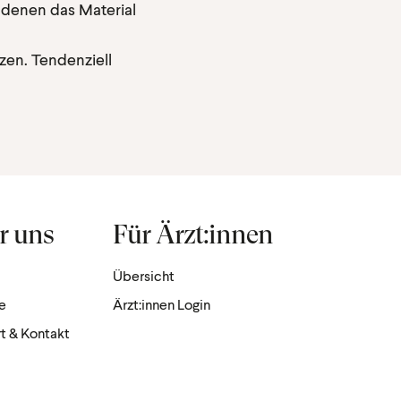
s denen das Material
en. Tendenziell
r uns
Für Ärzt:innen
Übersicht
re
Ärzt:innen Login
t & Kontakt