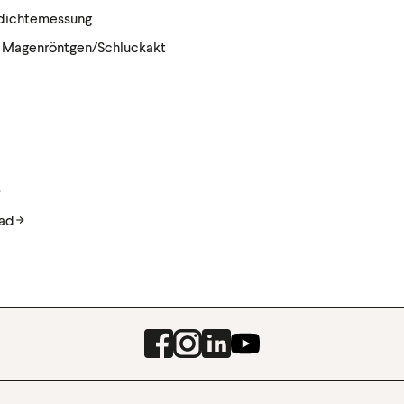
dichtemessung
| Magenröntgen/Schluckakt
ad
Facebook
Instagram
LinkedIn
Youtube