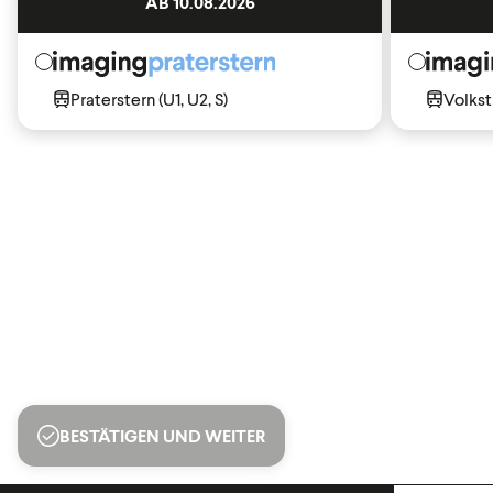
AB 10.08.2026
Praterstern (U1, U2, S)
Volkst
BESTÄTIGEN UND WEITER