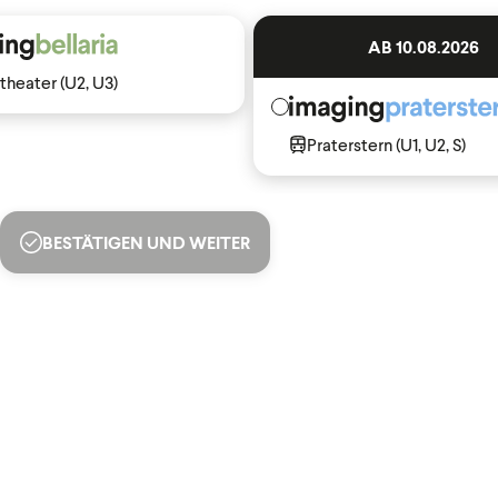
AB 10.08.2026
theater (U2, U3)
Praterstern (U1, U2, S)
BESTÄTIGEN UND WEITER