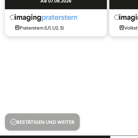
AB 07.08.2026
Praterstern (U1, U2, S)
Volkst
BESTÄTIGEN UND WEITER