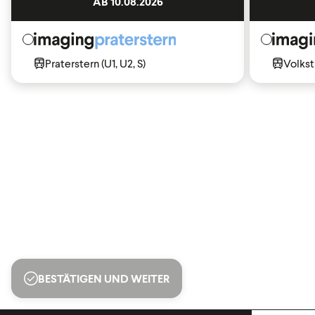
AB 10.08.2026
Praterstern (U1, U2, S)
Volkst
BESTÄTIGEN UND WEITER