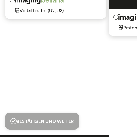
Volkstheater (U2, U3)
Praters
BESTÄTIGEN UND WEITER