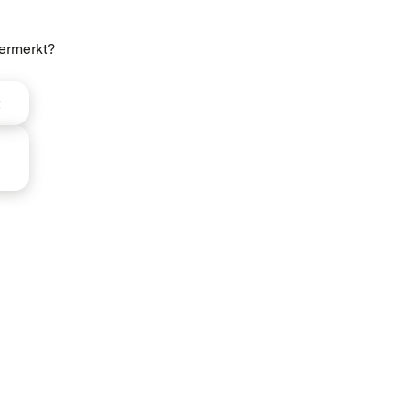
ermerkt?
t