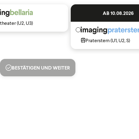
AB 10.08.2026
theater (U2, U3)
Praterstern (U1, U2, S)
BESTÄTIGEN UND WEITER