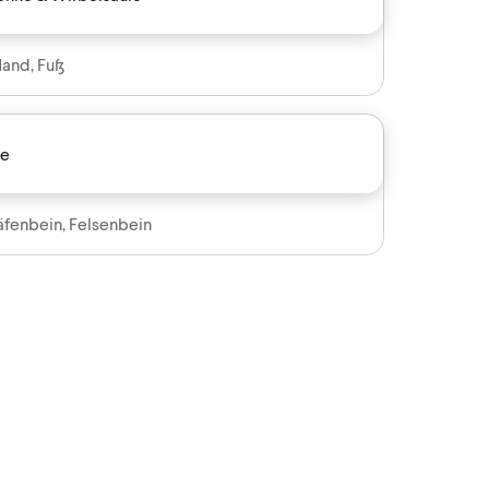
Hand, Fuß
ne
läfenbein, Felsenbein