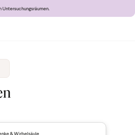
en Untersuchungsräumen.
en
nke & Wirbelsäule