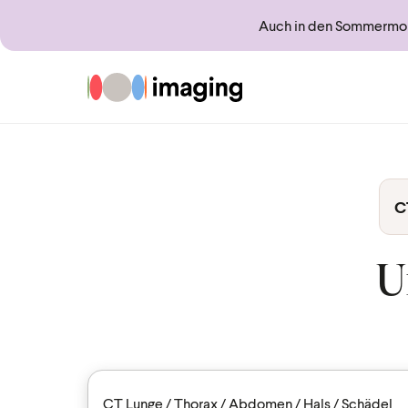
Auch in den Sommermona
Zur Startseite
C
U
CT Lunge / Thorax / Abdomen / Hals / Schädel