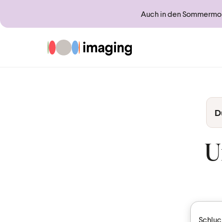
Auch in den Sommermona
Zur Startseite
D
U
Schluc