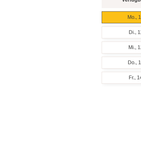
Mo., 
Di., 
Mi., 
Do., 
Fr., 