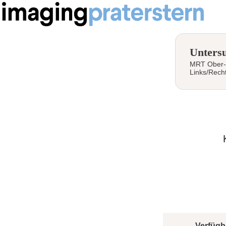
Unters
MRT Ober-
Links/Rech
Verfügb