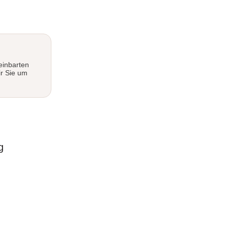
einbarten
ir Sie um
g