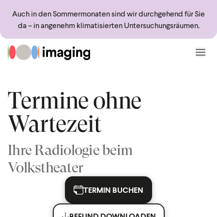
Sprungmarken
Springe direkt zu:
Auch in den Sommermonaten sind wir durchgehend für Sie
da – in angenehm klimatisierten Untersuchungsräumen.
Zur Startseite
Menü
Termine ohne
Wartezeit
Ihre Radiologie beim
Volkstheater
TERMIN BUCHEN
BEFUND DOWNLOADEN